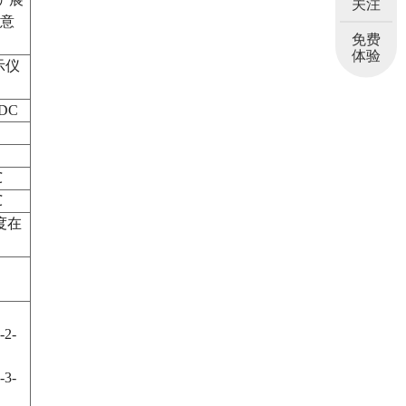
关注
任意
免费
体验
示仪
4DC
℃
℃
湿度在
-2-
-3-