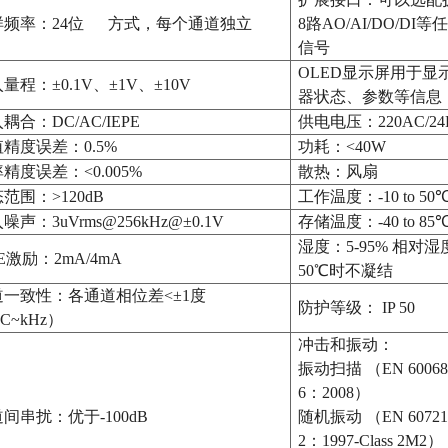
样频率：
24位 方式，每个通道独立
8路AO/AI/DO/DI等
信号
OLED显示屏用于显
入量程：
±0.1V、±1V、±10V
器状态、参数等信息
入耦合：
DC/AC/IEPE
供电电压：
220AC/2
值精度误差：
0.5%
功耗：
<40W
率精度误差：
<0.005%
散热：风扇
态范围：
>120dB
工作温度：
-10 to 50
入噪声：
3uVrms@256kHz@±0.1V
存储温度：
-40 to 85
湿度：
5-95% 相对
PE激励：2mA/4mA
50℃时不凝结
道一致性：各通道相位差
<±1度
防护等级：
IP 50
C~kHz）
冲击和振动：
振动扫描
（
EN 60068
6：2008）
道间串扰：优于
-100dB
随机振动
（
EN 60721
2：1997-Class 2M2）