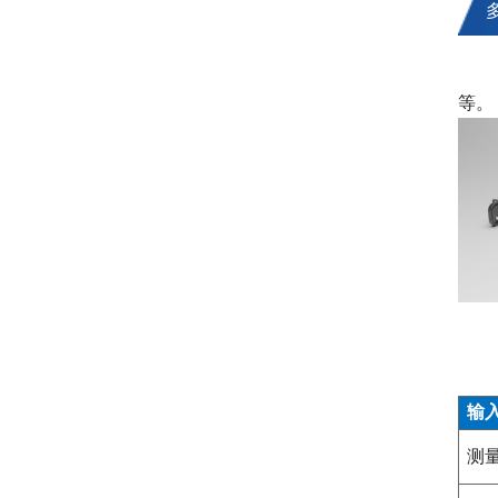
LA
等。
输
测