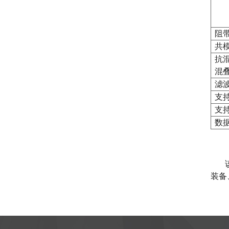
阻
共
抗
混
滤
支
支
数
装备