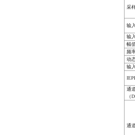
采
输
输
幅
频
动
输
IE
通
（D
通