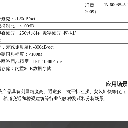
冲击
（
EN 60068-2
2009）
带衰减：
-120dB/oct
模抑制比：
≤100dB
混叠滤波：
256过采样+数字滤波+模拟抗
叠
波，衰减陡度超过
-300dB/oct
持硬同步精度：
<100ns
持网络同步精度：
IEEE1588<1ms
据存储：内置
8GB数据存储
应用场景
该产品具有测量精度高、通道多、抗干扰性强、安装轻便等优点
、轨道交通和桥梁建筑等行业的多种测试和分析场景。