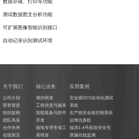
数据存储、打印等功能
测试数据图文分析功能
可扩展图像智能识别接口
自动记录识别测试环境
关于我们
核心业务
应用案例
公司介绍
测控研发
安全级DCS自动化测试
荣誉资质
工程供货与服务
系统
组织架构
智能装备与软件
生产线安全级控制系统
团队风采
开发
运维仿真机
合作伙伴
核电专用专项工
福清1-4号机组安全壳
在线留言
具研发
泄漏在线监测